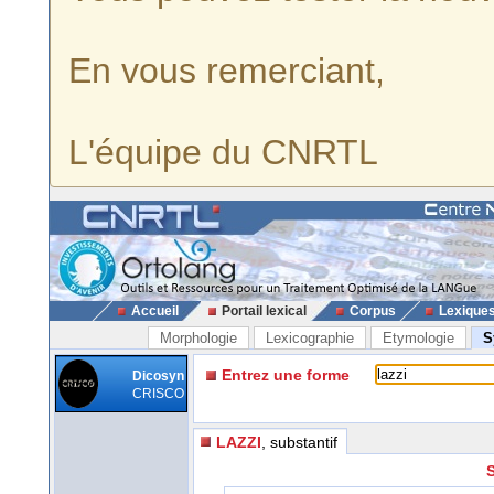
En vous remerciant,
L'équipe du CNRTL
Accueil
Portail lexical
Corpus
Lexique
Morphologie
Lexicographie
Etymologie
S
Entrez une forme
Dicosyn
CRISCO
LAZZI
, substantif