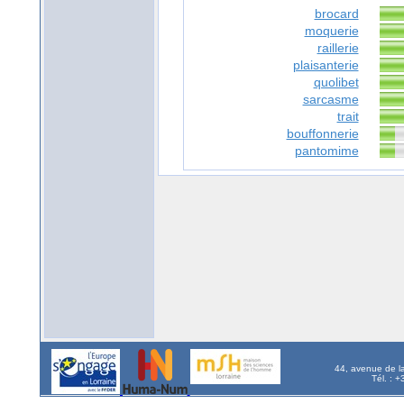
brocard
moquerie
raillerie
plaisanterie
quolibet
sarcasme
trait
bouffonnerie
pantomime
44, avenue de l
Tél. : 