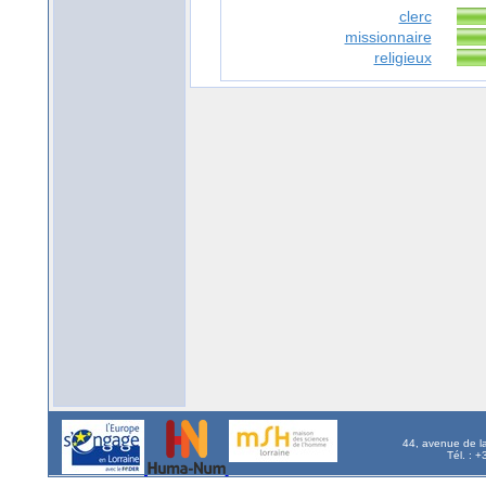
clerc
missionnaire
religieux
44, avenue de l
Tél. : 