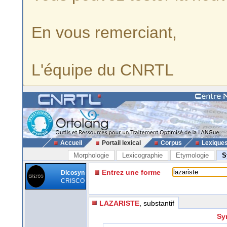
En vous remerciant,
L'équipe du CNRTL
Accueil
Portail lexical
Corpus
Lexique
Morphologie
Lexicographie
Etymologie
S
Entrez une forme
Dicosyn
CRISCO
LAZARISTE
, substantif
Sy