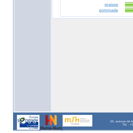
graisse
pommade
44, avenue de l
Tél. : 