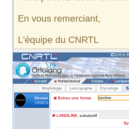
En vous remerciant,
L'équipe du CNRTL
Accueil
Portail lexical
Corpus
Lexique
Morphologie
Lexicographie
Etymologie
S
Entrez une forme
Dicosyn
CRISCO
LANOLINE
, substantif
Sy