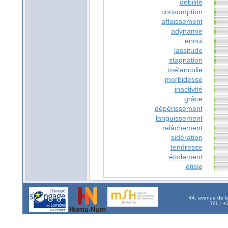
débilité
consomption
affaissement
adynamie
ennui
lassitude
stagnation
mélancolie
morbidesse
inactivité
grâce
dépérissement
languissement
relâchement
sidération
tendresse
étiolement
étisie
44, avenue de l
Tél. : 