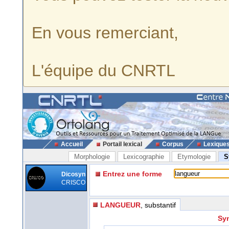
En vous remerciant,
L'équipe du CNRTL
Accueil
Portail lexical
Corpus
Lexique
Morphologie
Lexicographie
Etymologie
S
Entrez une forme
Dicosyn
CRISCO
LANGUEUR
, substantif
Syn