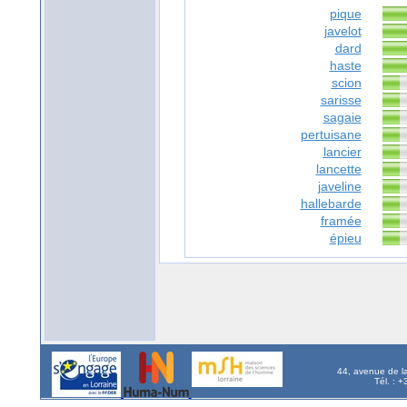
pique
javelot
dard
haste
scion
sarisse
sagaie
pertuisane
lancier
lancette
javeline
hallebarde
framée
épieu
44, avenue de l
Tél. : 