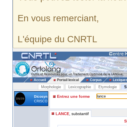
En vous remerciant,
L'équipe du CNRTL
Accueil
Portail lexical
Corpus
Lexique
Morphologie
Lexicographie
Etymologie
S
Entrez une forme
Dicosyn
CRISCO
LANCE
, substantif
S