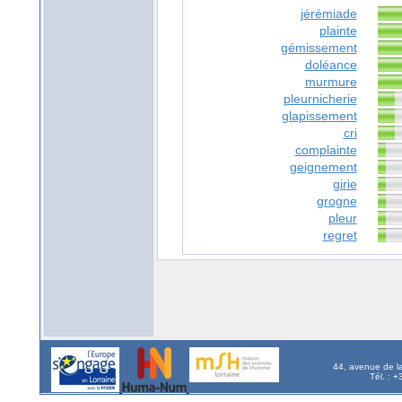
jérémiade
plainte
gémissement
doléance
murmure
pleurnicherie
glapissement
cri
complainte
geignement
girie
grogne
pleur
regret
44, avenue de l
Tél. : 