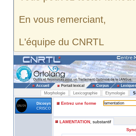
En vous remerciant,
L'équipe du CNRTL
Accueil
Portail lexical
Corpus
Lexique
Morphologie
Lexicographie
Etymologie
S
Entrez une forme
Dicosyn
CRISCO
LAMENTATION
, substantif
Syno