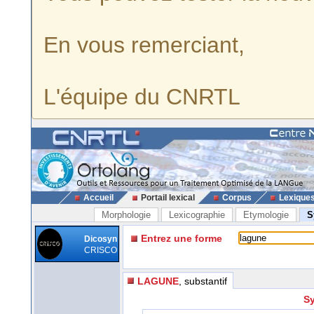
En vous remerciant,
L'équipe du CNRTL
Accueil
Portail lexical
Corpus
Lexique
Morphologie
Lexicographie
Etymologie
S
Entrez une forme
Dicosyn
CRISCO
LAGUNE
, substantif
Sy