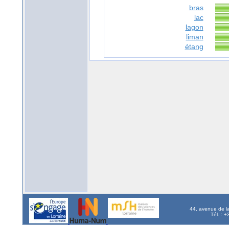
bras
lac
lagon
liman
étang
44, avenue de l
Tél. : 