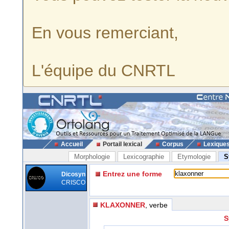
En vous remerciant,
L'équipe du CNRTL
Accueil
Portail lexical
Corpus
Lexique
Morphologie
Lexicographie
Etymologie
S
Entrez une forme
Dicosyn
CRISCO
KLAXONNER
, verbe
S