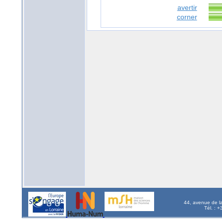
avertir
corner
44, avenue de l
Tél. : 