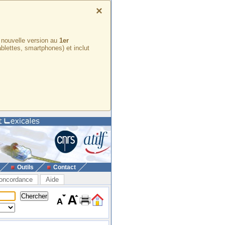
×
e nouvelle version au
1er
ablettes, smartphones) et inclut
Outils
Contact
oncordance
Aide