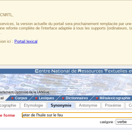
u CNRTL,
services, la version actuelle du portail sera prochainement remplacée par un
 une refonte complète de l'interface adaptée à tous les supports (ordinateurs, t
.
ion ici :
Portail lexical
cal
Corpus
Lexiques
Dictionnaires
Métalexicographie
cographie
Etymologie
Synonymie
Antonymie
Proxémie
C
ne forme
catégorie :