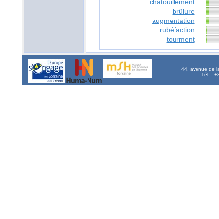
chatouillement
brûlure
augmentation
rubéfaction
tourment
44, avenue de l
Tél. : 