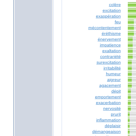
colère
excitation
exaspération
feu
mécontentement
éréthisme
énervement
impatience
exaltation
contrariété
surexcitation
irritabilité
humeur
aigreur
agacement
dépit
emportement
exacerbation
nervosité
prurit
inflammation
déplaisir
démangeaison