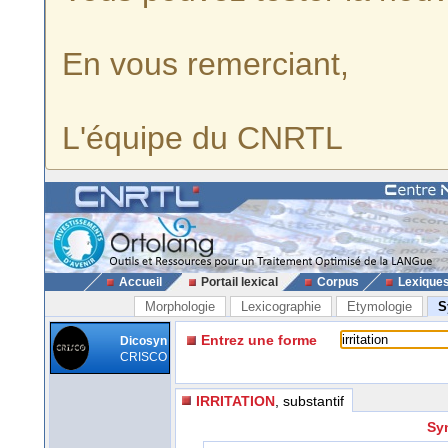
En vous remerciant,
L'équipe du CNRTL
Accueil
Portail lexical
Corpus
Lexique
Morphologie
Lexicographie
Etymologie
S
Entrez une forme
Dicosyn
CRISCO
IRRITATION
, substantif
Syn