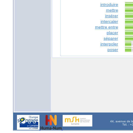
introduire
mettre
insérer
intercaler
mettre entre
placer
séparer
interpoler
poser
44, avenue de l
Tél. : 