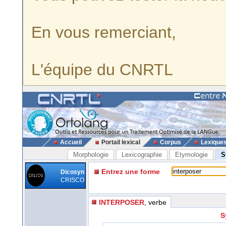
En vous remerciant,
L'équipe du CNRTL
Accueil
Portail lexical
Corpus
Lexique
Morphologie
Lexicographie
Etymologie
S
Entrez une forme
Dicosyn
CRISCO
INTERPOSER
, verbe
S