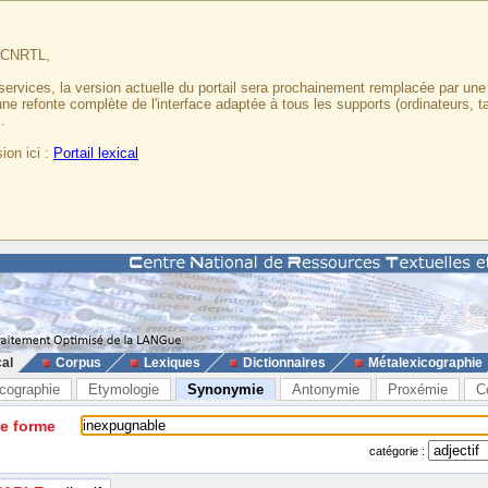
u CNRTL,
services, la version actuelle du portail sera prochainement remplacée par un
 une refonte complète de l'interface adaptée à tous les supports (ordinateurs, t
.
ion ici :
Portail lexical
cal
Corpus
Lexiques
Dictionnaires
Métalexicographie
cographie
Etymologie
Synonymie
Antonymie
Proxémie
C
ne forme
catégorie :