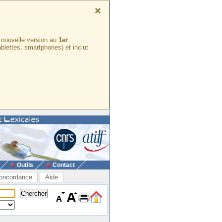
×
e nouvelle version au
1er
ablettes, smartphones) et inclut
Outils
Contact
oncordance
Aide