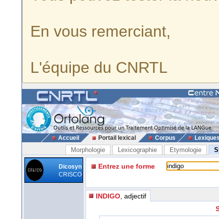
En vous remerciant,
L'équipe du CNRTL
Accueil
Portail lexical
Corpus
Lexique
Morphologie
Lexicographie
Etymologie
S
Entrez une forme
Dicosyn
CRISCO
INDIGO
, adjectif
S