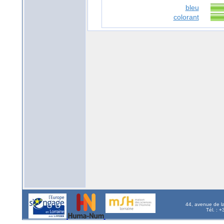
bleu
colorant
44, avenue de l
Tél. : 