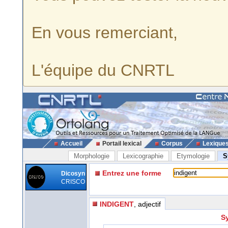
En vous remerciant,
L'équipe du CNRTL
Accueil
Portail lexical
Corpus
Lexique
Morphologie
Lexicographie
Etymologie
S
Entrez une forme
Dicosyn
CRISCO
INDIGENT
, adjectif
Sy