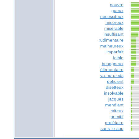
pauvre
gueux
nécessiteux
miséreux
misérable
insuffisant
rudimentaire
malheureux
imparfait
faible
besogneux
élémentaire
va-nu-pieds
déficient
disetteux
insolvable
jacques
mendiant
miteux
primitif
prolétaire
sans-le-sou