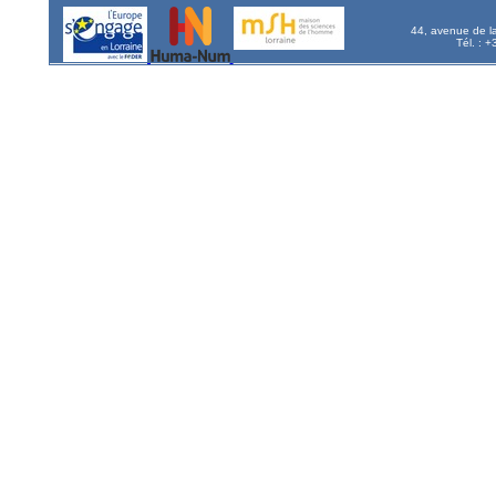
44, avenue de l
Tél. : 