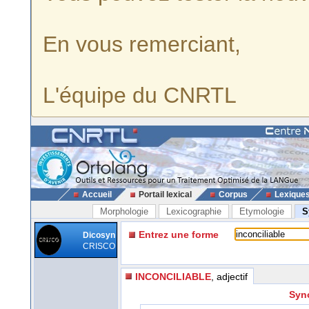
En vous remerciant,
L'équipe du CNRTL
Accueil
Portail lexical
Corpus
Lexique
Morphologie
Lexicographie
Etymologie
S
Entrez une forme
Dicosyn
CRISCO
INCONCILIABLE
, adjectif
Syno