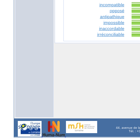
incompatible
opposé
antipathique
impossible
inaccordable
irréconciliable
44, avenue de l
Tél. : 