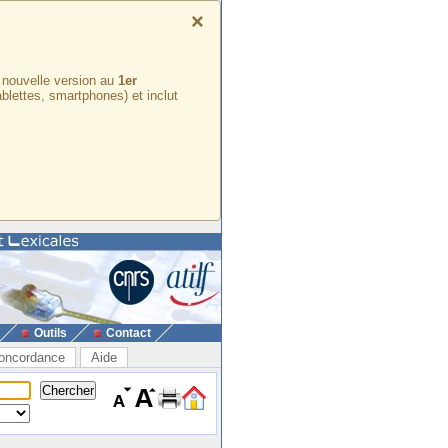
×
e nouvelle version au
1er
ablettes, smartphones) et inclut
Outils
Contact
oncordance
Aide