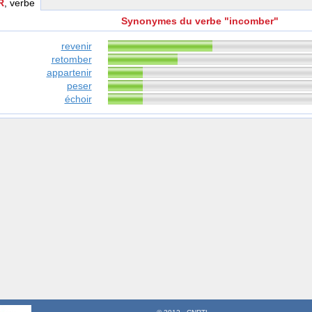
R
, verbe
Synonymes du verbe "incomber"
revenir
retomber
appartenir
peser
échoir