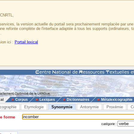
u CNRTL,
services, la version actuelle du portail sera prochainement remplacée par un
 une refonte complète de l'interface adaptée à tous les supports (ordinateurs, t
.
ion ici :
Portail lexical
cal
Corpus
Lexiques
Dictionnaires
Métalexicographie
cographie
Etymologie
Synonymie
Antonymie
Proxémie
C
ne forme
catégorie :