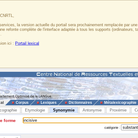
u CNRTL,
services, la version actuelle du portail sera prochainement remplacée par un
 une refonte complète de l'interface adaptée à tous les supports (ordinateurs, t
.
ion ici :
Portail lexical
cal
Corpus
Lexiques
Dictionnaires
Métalexicographie
cographie
Etymologie
Synonymie
Antonymie
Proxémie
C
ne forme
catégorie :