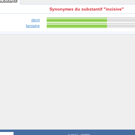
 substantif
Synonymes du substantif "incisive"
dent
laniaire