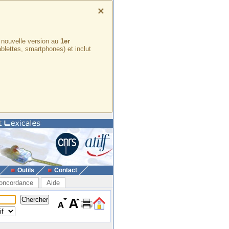
×
e nouvelle version au
1er
ablettes, smartphones) et inclut
Outils
Contact
oncordance
Aide