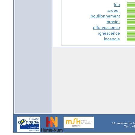
feu
ardeur
bouillonnement
brasier
effervescence
ignescence
incendie
44, avenue de l
Tél. : 