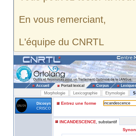
En vous remerciant,
L'équipe du CNRTL
Accueil
Portail lexical
Corpus
Lexique
Morphologie
Lexicographie
Etymologie
S
Entrez une forme
Dicosyn
CRISCO
INCANDESCENCE
, substantif
Synon