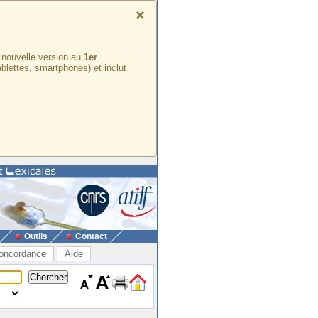
×
e nouvelle version au
1er
ablettes, smartphones) et inclut
Outils
Contact
oncordance
Aide