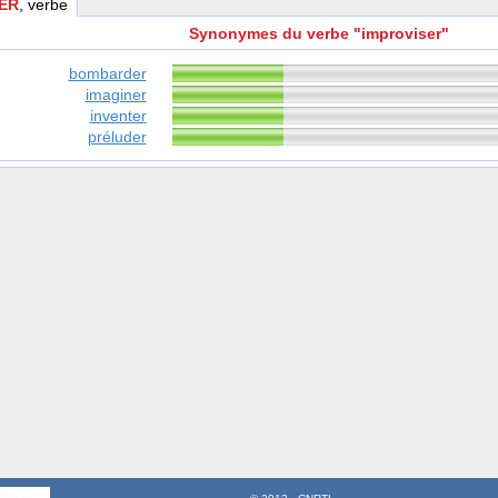
ER
, verbe
Synonymes du verbe "improviser"
bombarder
imaginer
inventer
préluder