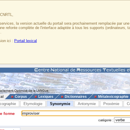
u CNRTL,
services, la version actuelle du portail sera prochainement remplacée par un
 une refonte complète de l'interface adaptée à tous les supports (ordinateurs, t
.
ion ici :
Portail lexical
cal
Corpus
Lexiques
Dictionnaires
Métalexicographie
cographie
Etymologie
Synonymie
Antonymie
Proxémie
C
ne forme
catégorie :