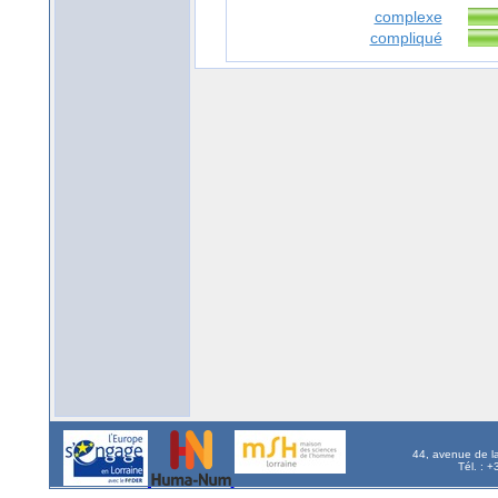
complexe
compliqué
44, avenue de l
Tél. : 