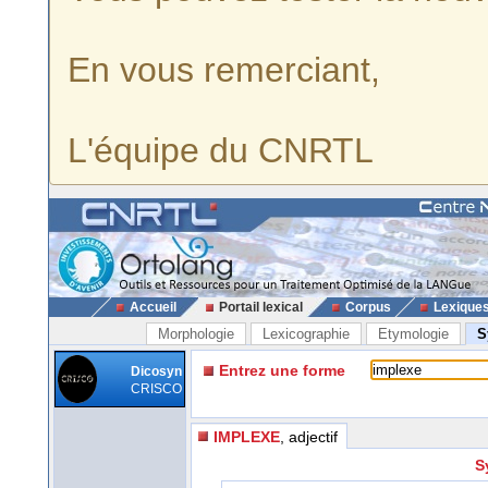
En vous remerciant,
L'équipe du CNRTL
Accueil
Portail lexical
Corpus
Lexique
Morphologie
Lexicographie
Etymologie
S
Entrez une forme
Dicosyn
CRISCO
IMPLEXE
, adjectif
S