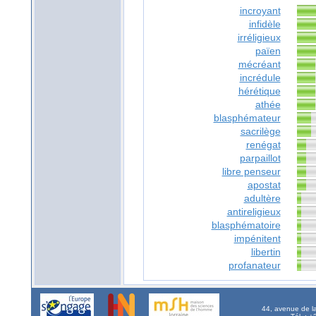
incroyant
infidèle
irréligieux
païen
mécréant
incrédule
hérétique
athée
blasphémateur
sacrilège
renégat
parpaillot
libre penseur
apostat
adultère
antireligieux
blasphématoire
impénitent
libertin
profanateur
44, avenue de l