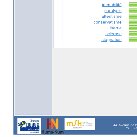
immobilité
paralysie
attentisme
conservatisme
inertie
sclérose
stagnation
44, avenue de l
Tél. : 