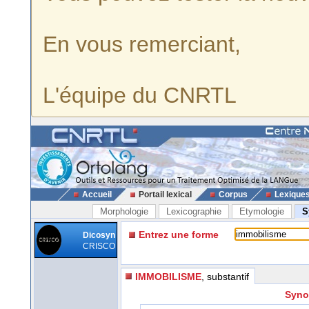
En vous remerciant,
L'équipe du CNRTL
Accueil
Portail lexical
Corpus
Lexique
Morphologie
Lexicographie
Etymologie
S
Entrez une forme
Dicosyn
CRISCO
IMMOBILISME
, substantif
Syno