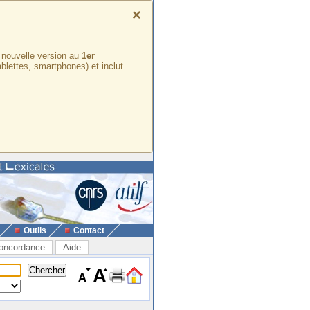
×
e nouvelle version au
1er
ablettes, smartphones) et inclut
Outils
Contact
oncordance
Aide