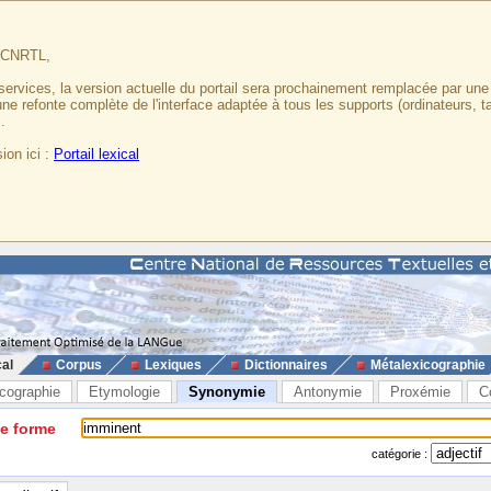
u CNRTL,
services, la version actuelle du portail sera prochainement remplacée par un
 une refonte complète de l'interface adaptée à tous les supports (ordinateurs, t
.
ion ici :
Portail lexical
cal
Corpus
Lexiques
Dictionnaires
Métalexicographie
cographie
Etymologie
Synonymie
Antonymie
Proxémie
C
ne forme
catégorie :