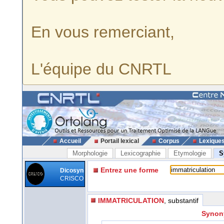
En vous remerciant,
L'équipe du CNRTL
Accueil
Portail lexical
Corpus
Lexique
Morphologie
Lexicographie
Etymologie
S
Entrez une forme
Dicosyn
CRISCO
IMMATRICULATION
, substantif
Synony