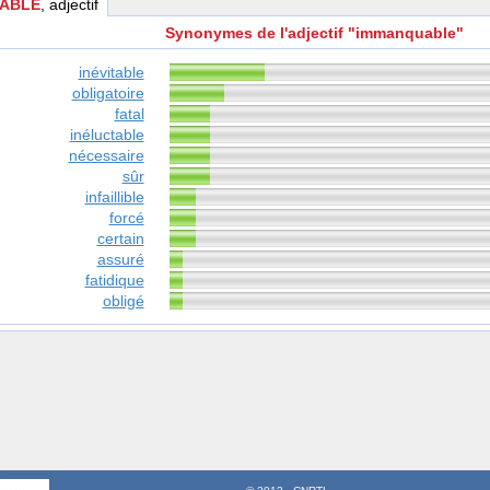
ABLE
, adjectif
Synonymes de l'adjectif "immanquable"
inévitable
obligatoire
fatal
inéluctable
nécessaire
sûr
infaillible
forcé
certain
assuré
fatidique
obligé