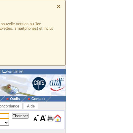
×
e nouvelle version au
1er
ablettes, smartphones) et inclut
Outils
Contact
oncordance
Aide