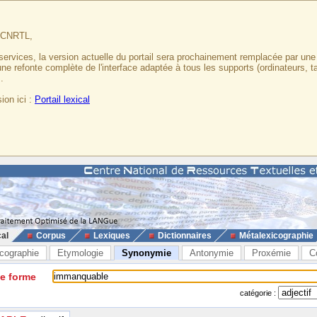
u CNRTL,
services, la version actuelle du portail sera prochainement remplacée par un
 une refonte complète de l'interface adaptée à tous les supports (ordinateurs, t
.
ion ici :
Portail lexical
cal
Corpus
Lexiques
Dictionnaires
Métalexicographie
cographie
Etymologie
Synonymie
Antonymie
Proxémie
C
ne forme
catégorie :