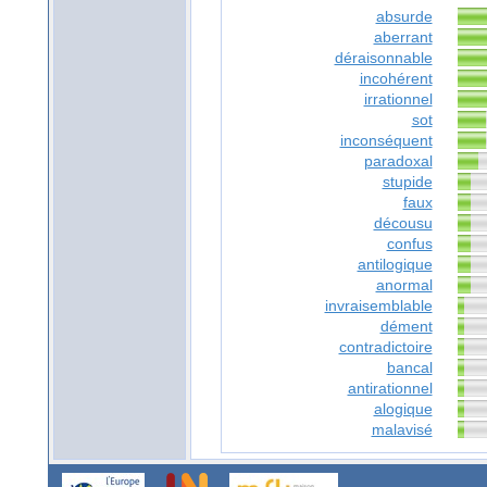
absurde
aberrant
déraisonnable
incohérent
irrationnel
sot
inconséquent
paradoxal
stupide
faux
décousu
confus
antilogique
anormal
invraisemblable
dément
contradictoire
bancal
antirationnel
alogique
malavisé