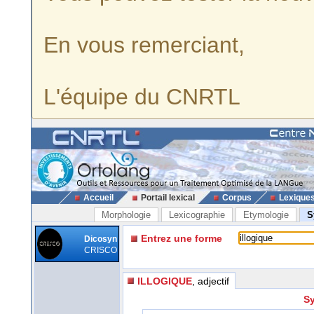
En vous remerciant,
L'équipe du CNRTL
Accueil
Portail lexical
Corpus
Lexique
Morphologie
Lexicographie
Etymologie
S
Entrez une forme
Dicosyn
CRISCO
ILLOGIQUE
, adjectif
Sy