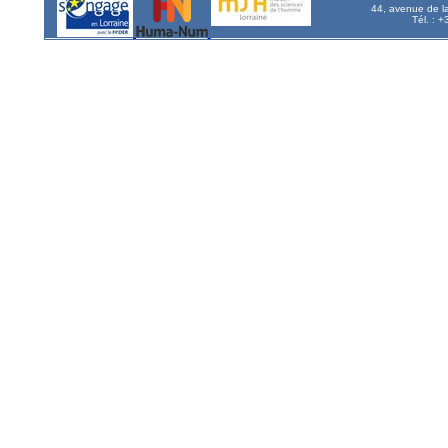
44, avenue de l
Tél. : 