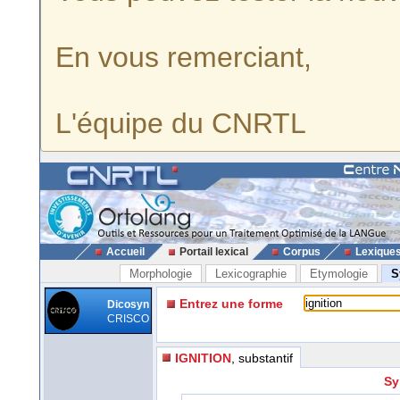
En vous remerciant,
L'équipe du CNRTL
Accueil
Portail lexical
Corpus
Lexique
Morphologie
Lexicographie
Etymologie
S
Entrez une forme
Dicosyn
CRISCO
IGNITION
, substantif
Sy