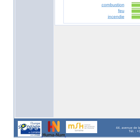
combustion
feu
incendie
44, avenue de l
Tél. : 