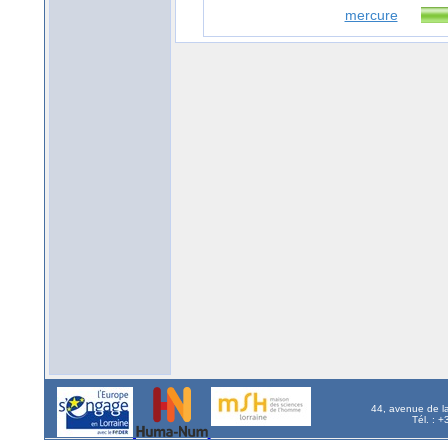
mercure
44, avenue de l
Tél. : 