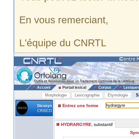
En vous remerciant,
L'équipe du CNRTL
Accueil
Portail lexical
Corpus
Lexique
Morphologie
Lexicographie
Etymologie
S
Entrez une forme
Dicosyn
CRISCO
HYDRARGYRE
, substantif
Syn