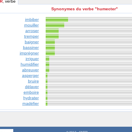
R
, verbe
Synonymes du verbe "humecter"
imbiber
mouiller
arroser
tremper
baigner
bassiner
imprégner
irriguer
humidifier
abreuver
asperger
bruire
délaver
emboire
hydrater
madéfier