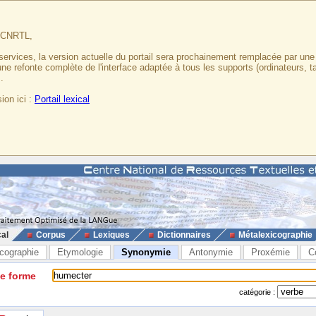
u CNRTL,
services, la version actuelle du portail sera prochainement remplacée par un
 une refonte complète de l'interface adaptée à tous les supports (ordinateurs, t
.
ion ici :
Portail lexical
cal
Corpus
Lexiques
Dictionnaires
Métalexicographie
cographie
Etymologie
Synonymie
Antonymie
Proxémie
C
ne forme
catégorie :