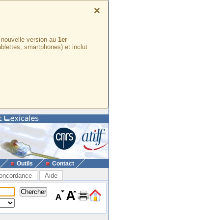
×
e nouvelle version au
1er
ablettes, smartphones) et inclut
Outils
Contact
oncordance
Aide