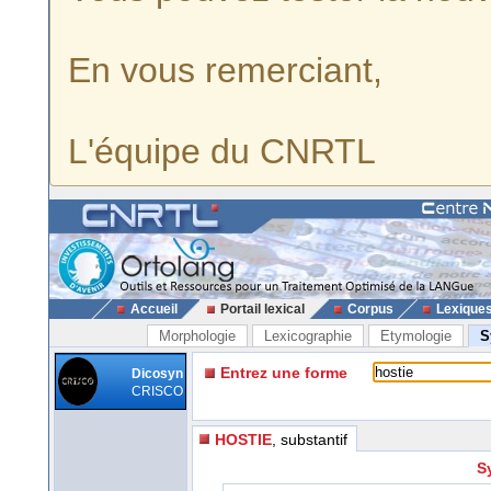
En vous remerciant,
L'équipe du CNRTL
Accueil
Portail lexical
Corpus
Lexique
Morphologie
Lexicographie
Etymologie
S
Entrez une forme
Dicosyn
CRISCO
HOSTIE
, substantif
S