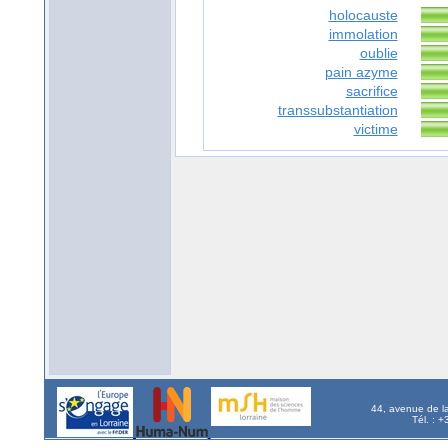
holocauste
immolation
oublie
pain azyme
sacrifice
transsubstantiation
victime
44, avenue de l
Tél. : 