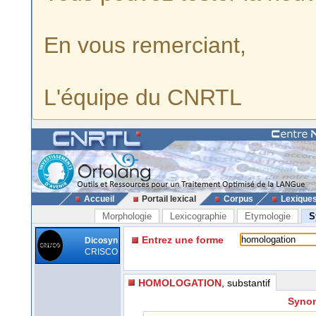
En vous remerciant,
L'équipe du CNRTL
Accueil
Portail lexical
Corpus
Lexique
Morphologie
Lexicographie
Etymologie
S
Entrez une forme
Dicosyn
CRISCO
HOMOLOGATION
, substantif
Synon