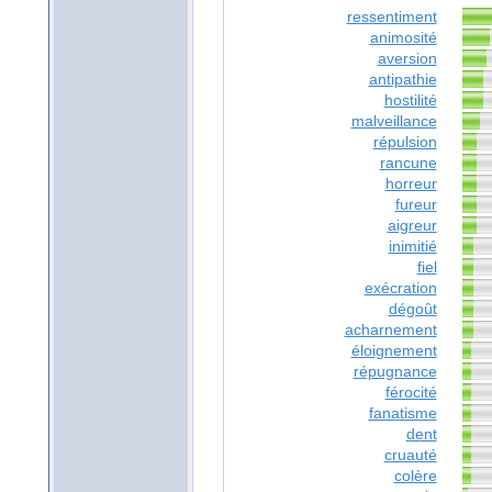
ressentiment
animosité
aversion
antipathie
hostilité
malveillance
répulsion
rancune
horreur
fureur
aigreur
inimitié
fiel
exécration
dégoût
acharnement
éloignement
répugnance
férocité
fanatisme
dent
cruauté
colère