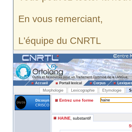
En vous remerciant,
L'équipe du CNRTL
Accueil
Portail lexical
Corpus
Lexique
Morphologie
Lexicographie
Etymologie
S
Entrez une forme
Dicosyn
CRISCO
HAINE
, substantif
S