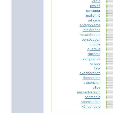
venin
rivalité
rancoeur
malignité
jalousie
antagonisme
intolérance
misanthropie
persécution
phobie
querelle
racisme
vengeance
grippe
folie
exaspération
détestation
dissension
cilice
animadversion
acrimonie
abomination
xénophobie