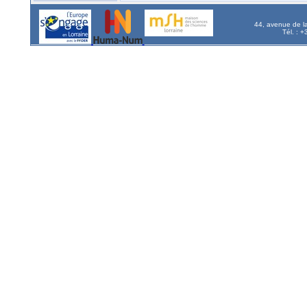
44, avenue de l
Tél. : 