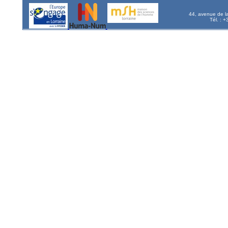
44, avenue de l
Tél. : 