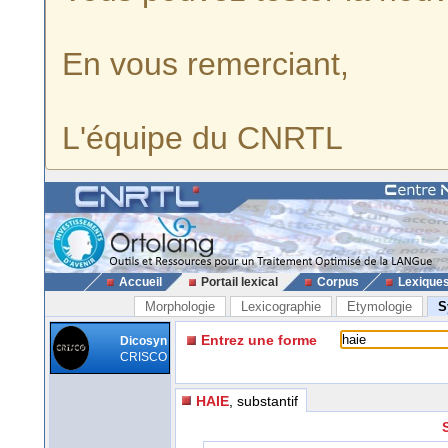
En vous remerciant,
L'équipe du CNRTL
Accueil
Portail lexical
Corpus
Lexique
Morphologie
Lexicographie
Etymologie
S
Entrez une forme
Dicosyn
CRISCO
HAIE
, substantif