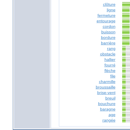
clôture
ligne
fermeture
entourage
cordon
buisson
bordure
barrière
rang
obstacle
hallier
fourré
flèche
file
charmille
broussaille
brise-vent
breuil
bouchure
baragne
age
rangée