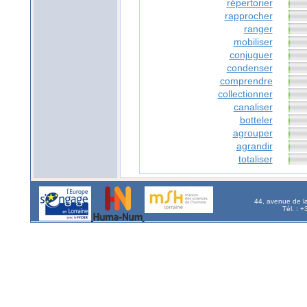
répertorier
rapprocher
ranger
mobiliser
conjuguer
condenser
comprendre
collectionner
canaliser
botteler
agrouper
agrandir
totaliser
44, avenue de l
Tél. : 