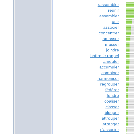
rassembler
réunir
assembler
unir
associer
concentrer
amasser
masser
joindre
battre le rappel
ameuter
accumuler
combiner
harmoniser
regrouper
fédérer
fondre
coaliser
classer
bloquer
attrouper
arranger
s'associer