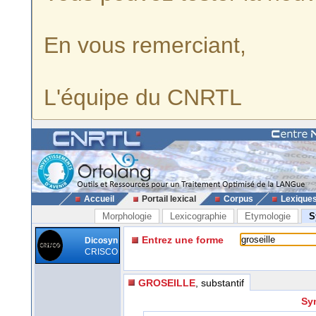
En vous remerciant,
L'équipe du CNRTL
Accueil
Portail lexical
Corpus
Lexique
Morphologie
Lexicographie
Etymologie
S
Entrez une forme
Dicosyn
CRISCO
GROSEILLE
, substantif
Sy