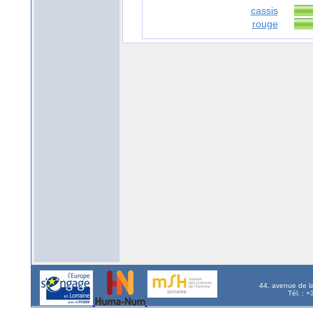
cassis
rouge
44, avenue de l
Tél. : 