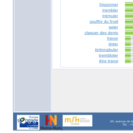
frissonner
trembler
trémuler
souffrir du froid
geler
claquer des dents
frémir
tinter
tintinnabuler
trembloter
être transi
44, avenue de l
Tél. : 