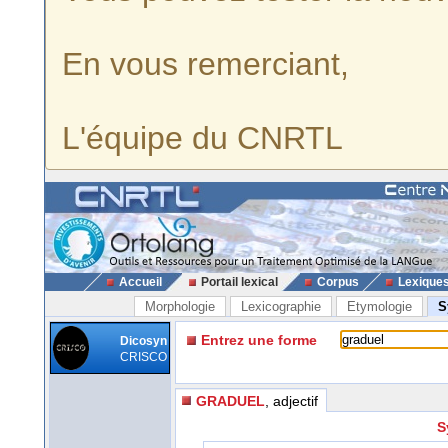
En vous remerciant,
L'équipe du CNRTL
Accueil
Portail lexical
Corpus
Lexique
Morphologie
Lexicographie
Etymologie
S
Entrez une forme
Dicosyn
CRISCO
GRADUEL
, adjectif
S