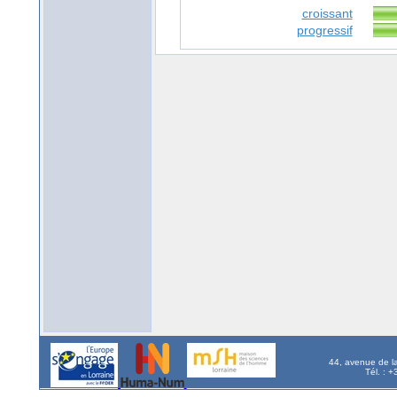
croissant
progressif
44, avenue de l
Tél. : 