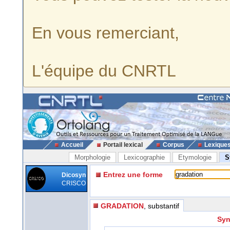
En vous remerciant,
L'équipe du CNRTL
Accueil
Portail lexical
Corpus
Lexique
Morphologie
Lexicographie
Etymologie
S
Entrez une forme
Dicosyn
CRISCO
GRADATION
, substantif
Syn