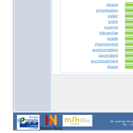
phase
progression
palier
ordre
nuance
hiérarchie
grade
changement
augmentation
ascendant
accroissement
étape
44, avenue de l
Tél. : 