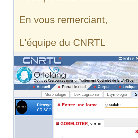
En vous remerciant,
L'équipe du CNRTL
Accueil
Portail lexical
Corpus
Lexique
Morphologie
Lexicographie
Etymologie
S
Entrez une forme
Dicosyn
CRISCO
GOBELOTER
, verbe
S