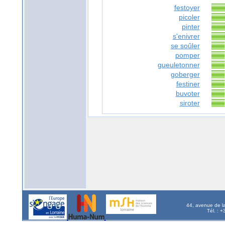
festoyer
picoler
pinter
s'enivrer
se soûler
pomper
gueuletonner
goberger
festiner
buvoter
siroter
44, avenue de l
Tél. : 