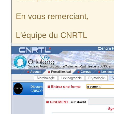
En vous remerciant,
L'équipe du CNRTL
Accueil
Portail lexical
Corpus
Lexique
Morphologie
Lexicographie
Etymologie
S
Entrez une forme
Dicosyn
CRISCO
GISEMENT
, substantif
Syn