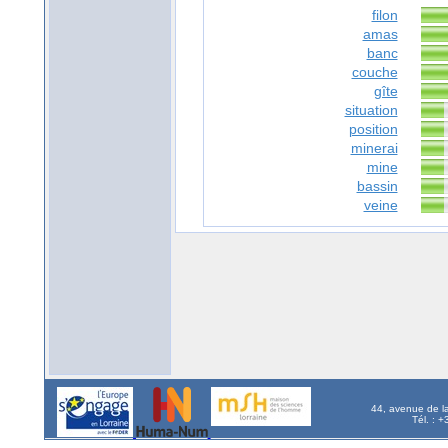
filon
amas
banc
couche
gîte
situation
position
minerai
mine
bassin
veine
44, avenue de l
Tél. : 