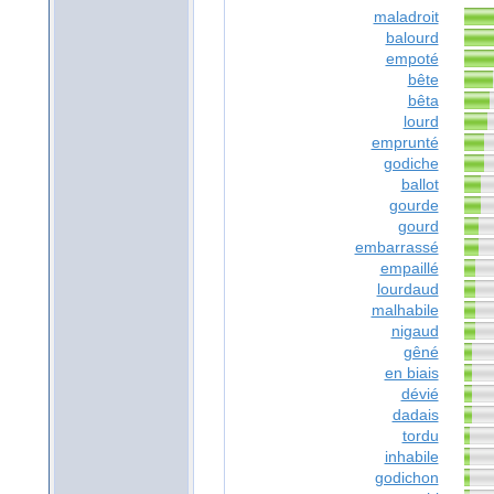
maladroit
balourd
empoté
bête
bêta
lourd
emprunté
godiche
ballot
gourde
gourd
embarrassé
empaillé
lourdaud
malhabile
nigaud
gêné
en biais
dévié
dadais
tordu
inhabile
godichon