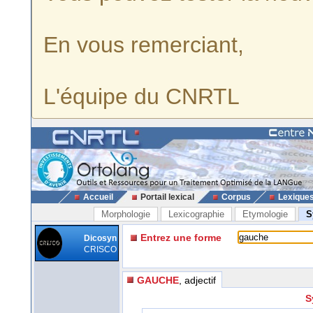
En vous remerciant,
L'équipe du CNRTL
Accueil
Portail lexical
Corpus
Lexique
Morphologie
Lexicographie
Etymologie
S
Entrez une forme
Dicosyn
CRISCO
GAUCHE
, adjectif
S