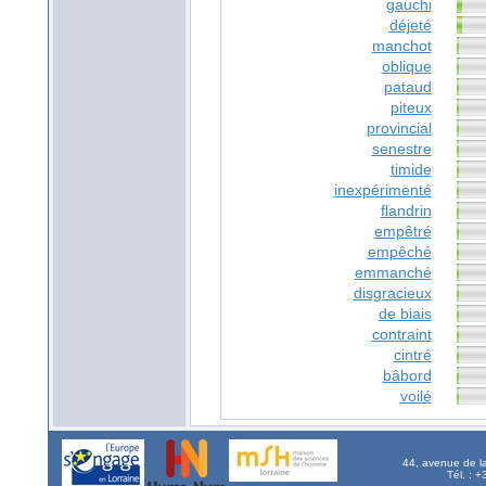
gauchi
déjeté
manchot
oblique
pataud
piteux
provincial
senestre
timide
inexpérimenté
flandrin
empêtré
empêché
emmanché
disgracieux
de biais
contraint
cintré
bâbord
voilé
44, avenue de l
Tél. : 