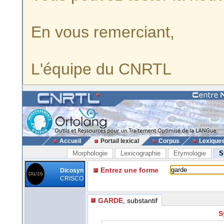
En vous remerciant,
L'équipe du CNRTL
Accueil
Portail lexical
Corpus
Lexique
Morphologie
Lexicographie
Etymologie
S
Entrez une forme
Dicosyn
CRISCO
GARDE
, substantif
S