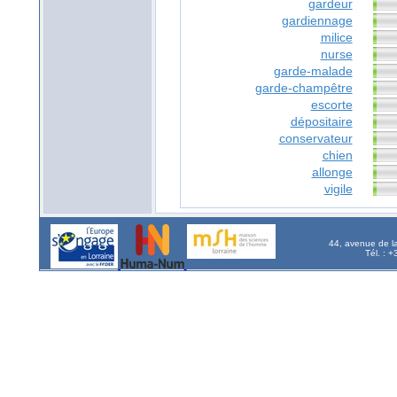
gardeur
gardiennage
milice
nurse
garde-malade
garde-champêtre
escorte
dépositaire
conservateur
chien
allonge
vigile
44, avenue de l
Tél. : 