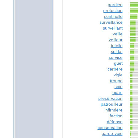
gardien
protection
sentinelle
surveillance
surveillant
veille
veilleur
tutelle
soldat
service
guet
cerbère
vigie
troupe
soin
quart
préservation
patrouilleur
infirmière
faction
défense
conservation
garde-voie