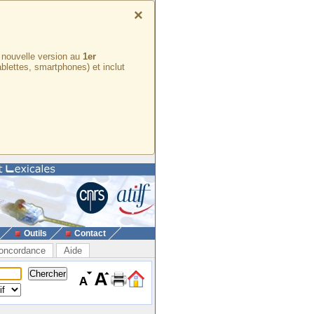
×
e nouvelle version au
1er
ablettes, smartphones) et inclut
Outils
Contact
oncordance
Aide