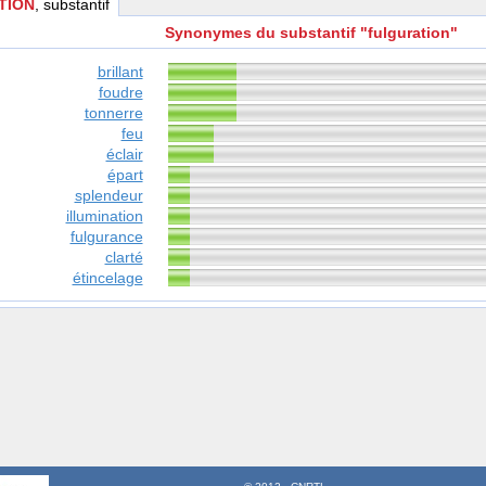
TION
, substantif
Synonymes du substantif "fulguration"
brillant
foudre
tonnerre
feu
éclair
épart
splendeur
illumination
fulgurance
clarté
étincelage