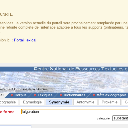
u CNRTL,
services, la version actuelle du portail sera prochainement remplacée par un
 une refonte complète de l'interface adaptée à tous les supports (ordinateurs, t
.
ion ici :
Portail lexical
cal
Corpus
Lexiques
Dictionnaires
Métalexicographie
cographie
Etymologie
Synonymie
Antonymie
Proxémie
C
ne forme
catégorie :