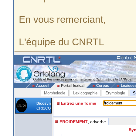
En vous remerciant,
L'équipe du CNRTL
Accueil
Portail lexical
Corpus
Lexique
Morphologie
Lexicographie
Etymologie
S
Entrez une forme
Dicosyn
CRISCO
FROIDEMENT
, adverbe
Syn