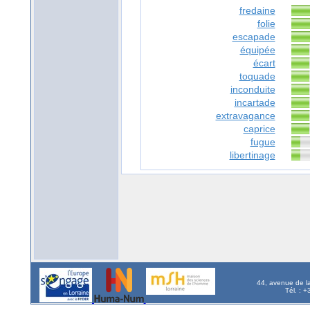
fredaine
folie
escapade
équipée
écart
toquade
inconduite
incartade
extravagance
caprice
fugue
libertinage
44, avenue de l
Tél. : 