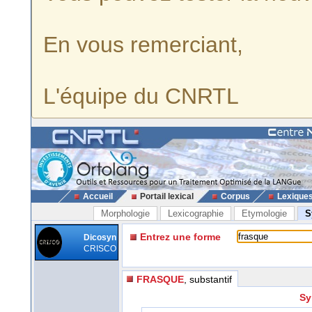
En vous remerciant,
L'équipe du CNRTL
Accueil
Portail lexical
Corpus
Lexique
Morphologie
Lexicographie
Etymologie
S
Entrez une forme
Dicosyn
CRISCO
FRASQUE
, substantif
Sy