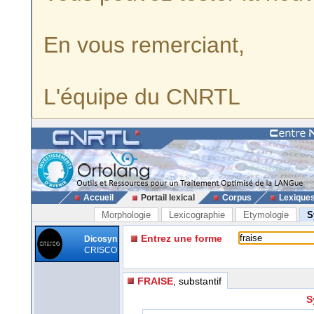
En vous remerciant,
L'équipe du CNRTL
Accueil
Portail lexical
Corpus
Lexique
Morphologie
Lexicographie
Etymologie
S
Entrez une forme
Dicosyn
CRISCO
FRAISE
, substantif
S