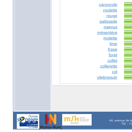
caroncule
roulette
rouge
palissade
naevus
mésentère
molette
lime
frase
foret
collet
collerette
col
vilebrequin
44, avenue de l
Tél. : 