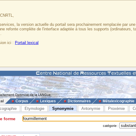
u CNRTL,
services, la version actuelle du portail sera prochainement remplacée par un
 une refonte complète de l'interface adaptée à tous les supports (ordinateurs, t
.
ion ici :
Portail lexical
cal
Corpus
Lexiques
Dictionnaires
Métalexicographie
cographie
Etymologie
Synonymie
Antonymie
Proxémie
C
ne forme
catégorie :