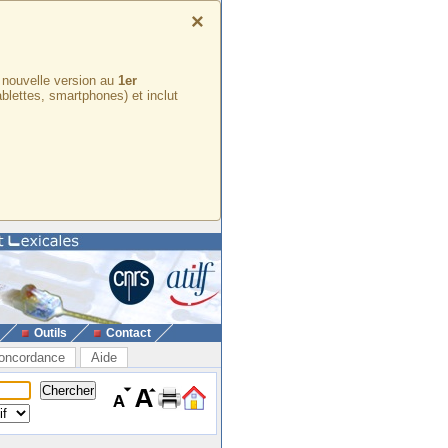
×
e nouvelle version au
1er
ablettes, smartphones) et inclut
Outils
Contact
oncordance
Aide