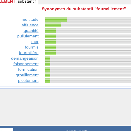
LEMENT
, substantif
Synonymes du substantif "fourmillement"
multitude
affluence
quantité
pullulement
mer
fourmis
fourmilière
démangeaison
foisonnement
formication
grouillement
picotement