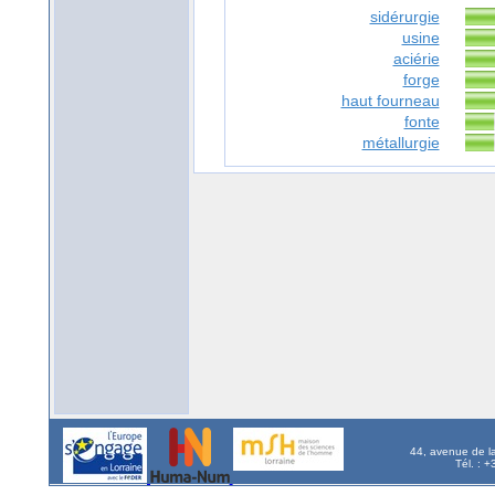
sidérurgie
usine
aciérie
forge
haut fourneau
fonte
métallurgie
44, avenue de l
Tél. : 