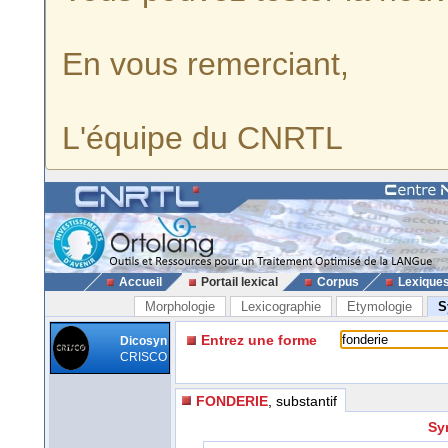
En vous remerciant,
L'équipe du CNRTL
Accueil
Portail lexical
Corpus
Lexique
Morphologie
Lexicographie
Etymologie
S
Entrez une forme
Dicosyn
CRISCO
FONDERIE
, substantif
Sy