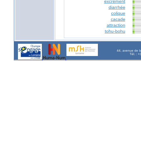
excrément
diarrhée
colique
cacade
attraction
tohu-bohu
44, avenue de l
Tél. : 