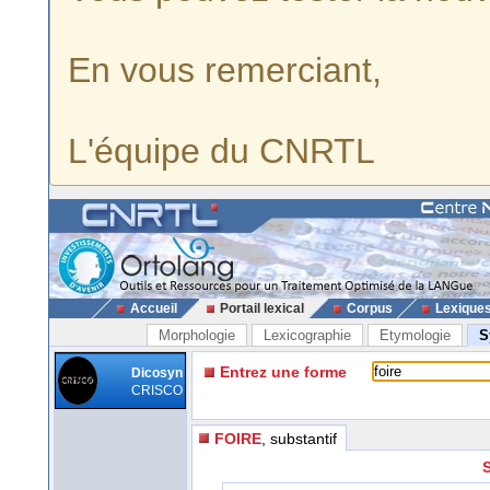
En vous remerciant,
L'équipe du CNRTL
Accueil
Portail lexical
Corpus
Lexique
Morphologie
Lexicographie
Etymologie
S
Entrez une forme
Dicosyn
CRISCO
FOIRE
, substantif
S