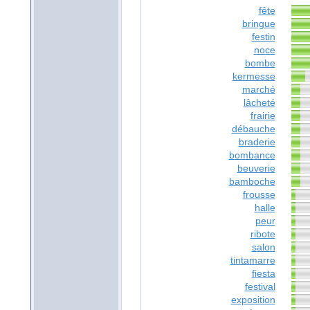
fête
bringue
festin
noce
bombe
kermesse
marché
lâcheté
frairie
débauche
braderie
bombance
beuverie
bamboche
frousse
halle
peur
ribote
salon
tintamarre
fiesta
festival
exposition