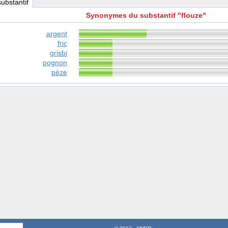
substantif
Synonymes du substantif "flouze"
argent
fric
grisbi
pognon
pèze