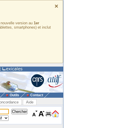
×
e nouvelle version au
1er
ablettes, smartphones) et inclut
Outils
Contact
oncordance
Aide