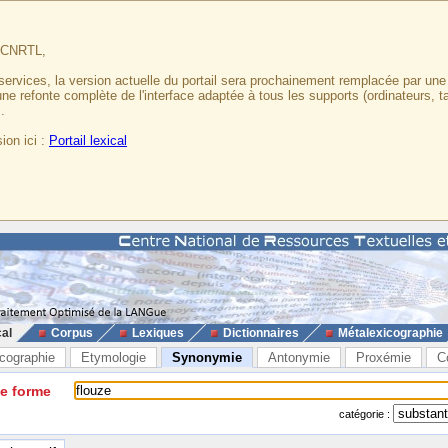
u CNRTL,
services, la version actuelle du portail sera prochainement remplacée par un
 une refonte complète de l'interface adaptée à tous les supports (ordinateurs, t
.
ion ici :
Portail lexical
cal
Corpus
Lexiques
Dictionnaires
Métalexicographie
cographie
Etymologie
Synonymie
Antonymie
Proxémie
C
ne forme
catégorie :